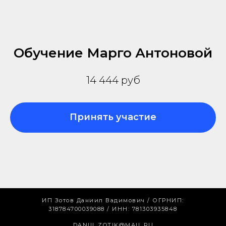
Обучение Марго Антоновой
14 444 руб
Принять участие
ИП Зотов Даниил Вадимович / ОГРНИП:
318784700039088 / ИНН: 781303935848
DANIIL.ZOTIK@MAIL.RU