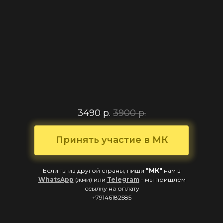
3490 р.
3900 р.
Принять участие в МК
Если ты из другой страны, пиши
"МК"
нам в
WhatsApp
(жми) или
Telegram
- мы пришлём
ссылку на оплату
+79146182585