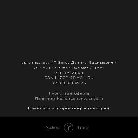
организатор: ИП Зотов Даниил Вадимович /
ОГРНИП: 318784700039088 / ИНН:
781303935848
DANIIL.ZOTIK@MAIL.RU
+7(921)951-09-36
Публичная Оферта
Политика Конфиденциальности
Написать в поддержку в телеграм
Tilda
Made on