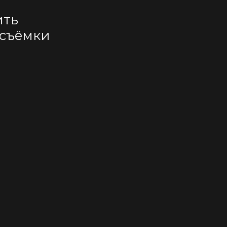
ить
 съёмки