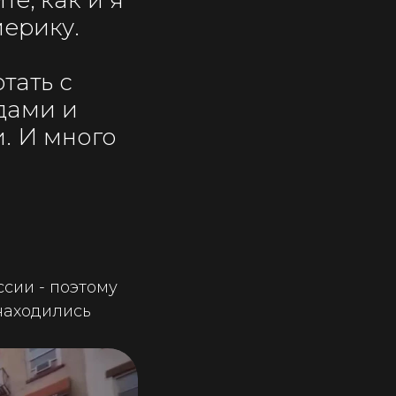
те, как и я
мерику.
тать с
дами и
. И много
сии - поэтому
находились