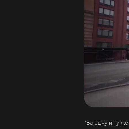
"За одну и ту ж