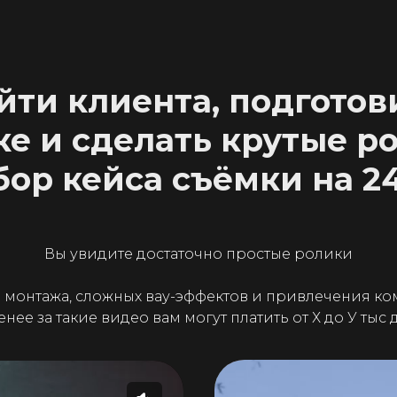
йти клиента, подготов
е и сделать крутые р
бор кейса съёмки на 2
Вы увидите достаточно простые ролики
Д монтажа, сложных вау-эффектов и привлечения ко
енее за такие видео вам могут платить от Х до У тыс