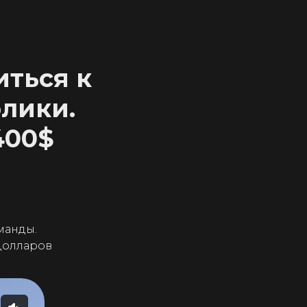
иться к
олики.
400$
манды.
 долларов