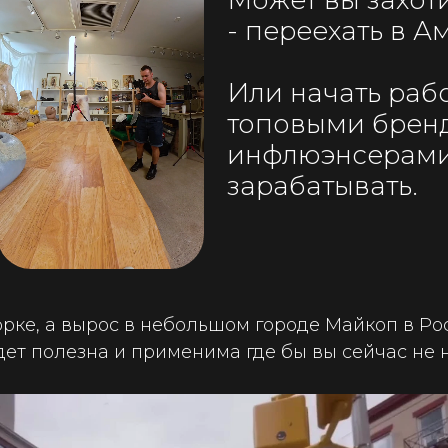
Может вы захоти
- переехать в А
Или начать рабо
топовыми брен
инфлюэнсерами
зарабатывать.
рке, а вырос в небольшом городе Майкоп в Рос
ет полезна и применима где бы вы сейчас не 