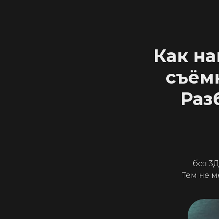
Как на
съёмк
Раз
без 3
Тем не м