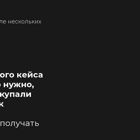
ле нескольких
ого кейса
о нужно,
окупали
к
 получать