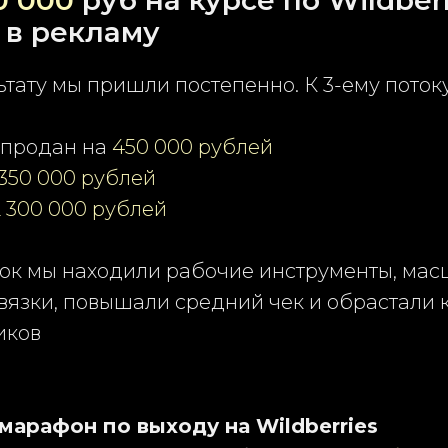
0 000
руб на курсе по Wildber
в рекламу
ьтату мы пришли постепенно. К 3-ему поток
л продан на
450 000 рублей
 350 000 рублей
2 300 000 рублей
оток мы находили рабочие инструменты, ма
вязки, повышали средний чек и обрастали 
иков
марафон по выходу на Wildberries