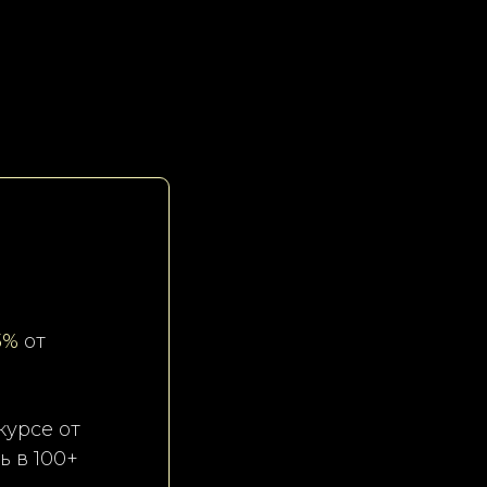
3%
от
курсе от
ь в 100+