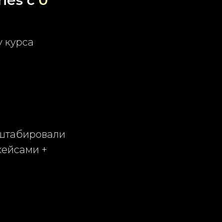
ries с
0
у курса
сштабировали
кейсами +