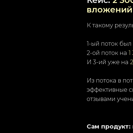
Кейс:
2 30
вложений
К такому резул
1-ый поток бы
2-ой поток на
1
И 3-ий уже на
Из потока в п
эффективные с
отзывами учен
Сам продукт: 