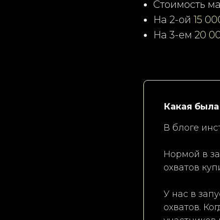
Стоимость ма
На 2-ой
15 00
На 3-ем
20 0
Какая была
В блоге ин
Нормой в з
охватов куп
У нас в зап
охватов. Ко