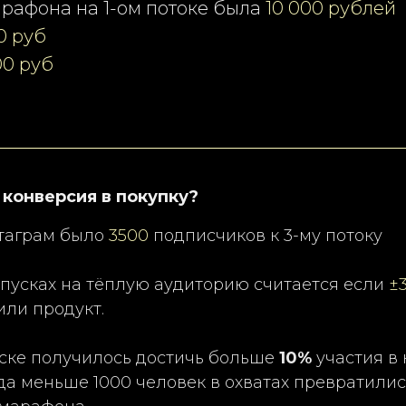
рафона на 1-ом потоке была
10 000 рублей
0 руб
00 руб
 конверсия в покупку?
стаграм было
3500
подписчиков к 3-му потоку
апусках на тёплую аудиторию считается если
±
или продукт.
уске получилось достичь больше
10%
участия в 
гда меньше 1000 человек в охватах превратилис