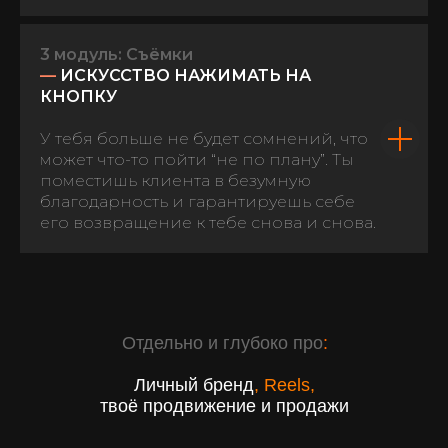
3 модуль: Съёмки
—
ИСКУССТВО НАЖИМАТЬ НА
КНОПКУ
У тебя больше не будет сомнений, что
может что-то пойти “не по плану”. Ты
поместишь клиента в безумную
благодарность и гарантируешь себе
его возвращение к тебе снова и снова.
Отдельно и глубоко про
:
Личный бренд
,
Reels,
твоё продвижение и продажи