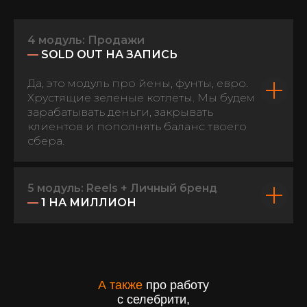
4 модуль: Продажи
—
SOLD OUT НА ЗАПИСЬ
Да, это модуль про йены, фунты, евро.
Хрустящие зеленые котлеты. Мы будем
зарабатывать деньги, закрывать
клиентов и пополнять баланс твоего
сбера.
5 модуль: Reels + Личный бренд
—
1 НА МИЛЛИОН
А также
про работу
с селебрити,