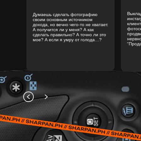
Выкла
Думаешь сделать фотографию
инстаг
своим основным источником
клиент
дохода, но вечно чего-то не хватает.
фотосе
А получится ли у меня? А как
продви
сделать правильно? А точно ли это
нервн
мое? А если я умру от голода…?
“Прод