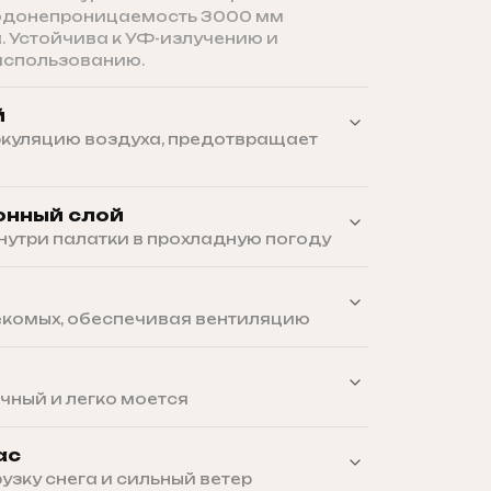
одонепроницаемость 3000 мм
. Устойчива к УФ-излучению и
использованию.
й
куляцию воздуха, предотвращает
 пропускает влагу изнутри наружу.
онный слой
ухо даже при резких перепадах
нутри палатки в прохладную погоду
толщиной 3 см удерживает тепло при
 −10°C и создаёт комфортный
комых, обеспечивая вентиляцию
етка 0.5 мм надёжно защищает от
. Крепится на молнию, не провисает.
чный и легко моется
пропускает влагу снизу, легко чистится.
ас
 проклейкой предотвращают протечки.
зку снега и сильный ветер