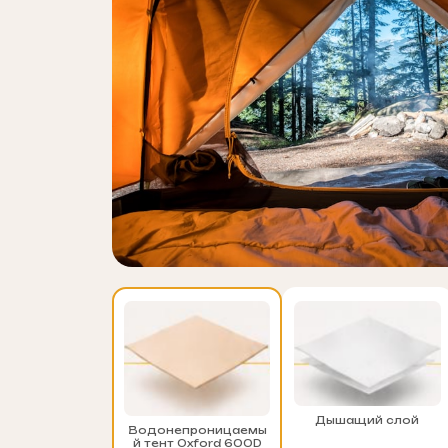
Дышащий слой
Водонепроницаемы
й тент Oxford 600D