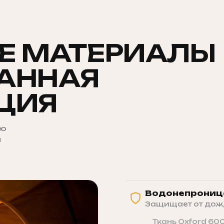
Е МАТЕРИАЛЫ
АННАЯ
ЦИЯ
ою
я
Водонепроница
Защищает от дождя
Ткань Oxford 60