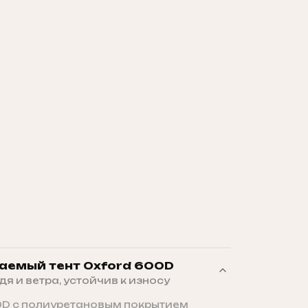
емый тент Oxford 600D
 и ветра, устойчив к износу
0D с полиуретановым покрытием