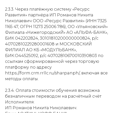
2.3.3. Через платёжную систему «Ресурс
Развития» партнёра ИП Романов Никита
Николаевич ООО «Ресурс Развития» (ИНН 7325
1165 47, ОГРН 11273 25006 786), ОО «Ульяновский»
Филиала «НижегородскиЙ» АО «АЛЬФА-БАНК»,
БИК 042202824, 30101810200000000824, р/с
40702810229280001608 и МОСКОВСКИЙ
ФИЛИАЛ АО КБ «МОДУЛЬБАНК»,
БИК:О44525092, р/с 40702810670010390803 по
ссылкам сформированной через торговую
платформу по адресу
https://form.crm.rrllc.ru/sharpanph/, включая все
методы оплаты.
2.3.4. Оплата стоимости обучения возможна
безналичным переводом на расчётный счёт
Исполнителя:
ИП Романов Никита Николаевич: