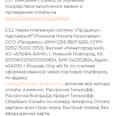
2.3.1. Внесение стоимости обучения
посредством заполнения заявки и
проведение оплаты на
https://sharpanph.ru/innkful/
:
2.3.2. Через платёжную систему «Продамус»
партнёра ИП Романов Никита Николаевич
ООО «Продамус» (ИНН 5256 3807 6260, ОГРН
32352 75000 13153), Филиал «Нижегородский»
АО «АЛЬФА-БАНК», г. Нижний Новгород, К/c
30101810200000000824, БИК 042202824, Адрес:
424000, г.Йошкар-Ола, а/я 34 по ссылкам
сформированной через торговую платформу
по адресу
https://sharpan.payform.ru
, включая все методы
оплаты, а именно: Рассрочка Тинькофф,
Рассрочка Всегда.Да, Кредит Тинькофф,
Сбербанк Онлайн по номеру телефона, Оплата
картами всех стран мира, Быстрый платёж, без
ввода данных карты.